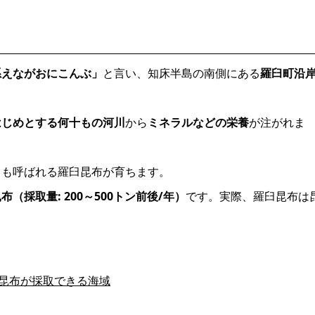
系えながおにこんぶ」
と言い、知床半島の南側にある
羅臼町沿
はじめとする何十もの河川
から
ミネラルなどの栄養
が注がれま
とも呼ばれる羅臼昆布が育ちます。
（採取量: 200～500トン前後/年）
です。実際、羅臼昆布は
臼昆布が採取できる海域