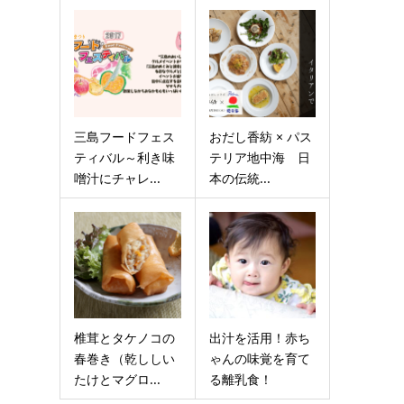
・
三島フードフェス
おだし香紡 × パス
ティバル～利き味
テリア地中海 日
噌汁にチャレ...
本の伝統...
椎茸とタケノコの
出汁を活用！赤ち
春巻き（乾ししい
ゃんの味覚を育て
たけとマグロ...
る離乳食！