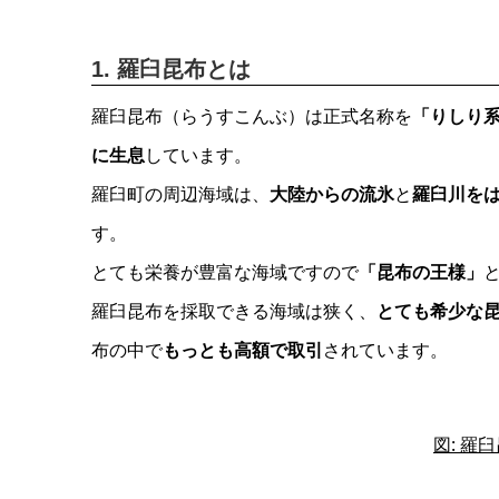
1. 羅臼昆布とは
羅臼昆布（らうすこんぶ）は正式名称を
「りしり
に生息
しています。
羅臼町の周辺海域は、
大陸からの流氷
と
羅臼川を
す。
とても栄養が豊富な海域ですので
「昆布の王様」
羅臼昆布を採取できる海域は狭く、
とても希少な昆布
布の中で
もっとも高額で取引
されています。
図: 羅