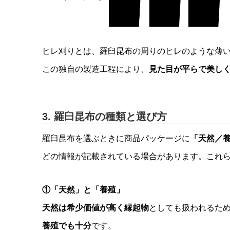
ヒレ刈りとは、羅臼昆布の周りのヒレのような薄
この独自の製造工程により、
見た目が平らで美し
3. 羅臼昆布の種類と選び方
羅臼昆布を選ぶときに商品パッケージに
「天然／
どの情報が記載されている場合があります。これ
①「天然」と「養殖」
天然は希少価値が高く縁起物
としても扱われるた
養殖でも十分
です。