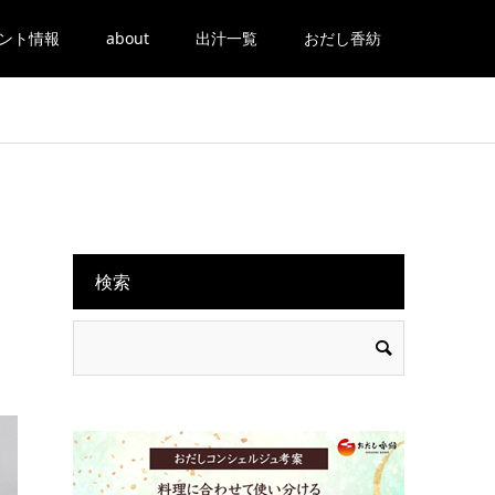
ント情報
about
出汁一覧
おだし香紡
検索