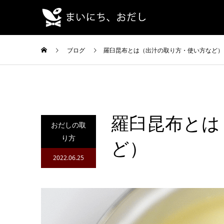
ブログ
羅臼昆布とは（出汁の取り方・使い方など）
羅臼昆布とは
おだしの取
り方
ど）
2022.06.25