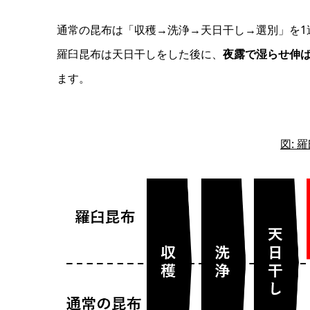
通常の昆布は「収穫→洗浄→天日干し→選別」を1
羅臼昆布は天日干しをした後に、
夜露で湿らせ伸
ます。
図: 