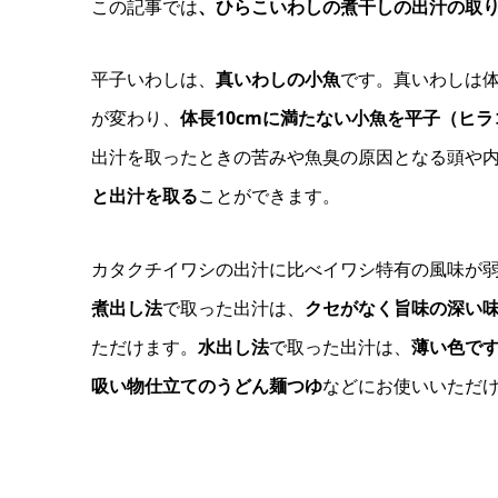
この記事では
、ひらこいわしの煮干しの出汁の取
平子いわしは、
真いわしの小魚
です。真いわしは体
が変わり、
体長10cmに満たない小魚を平子（ヒ
出汁を取ったときの苦みや魚臭の原因となる頭や
と出汁を取る
ことができます。
カタクチイワシの出汁に比べイワシ特有の風味が
煮出し法
で取った出汁は、
クセがなく旨味の深い
ただけます。
水出し法
で取った出汁は、
薄い色で
吸い物仕立てのうどん麺つゆ
などにお使いいただ