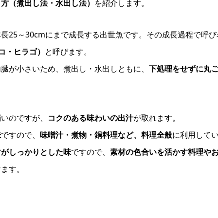
り方（煮出し法・水出し法）
を紹介します。
長25～30cmにまで成長する出世魚です。その成長過程で呼び
ラコ・ヒラゴ）
と呼びます。
内臓が小さいため、煮出し・水出しともに、
下処理をせずに丸
弱いのですが、
コクのある味わいの出汁
が取れます。
味
ですので、
味噌汁・煮物・鍋料理など、料理全般
に利用して
すがしっかりとした味
ですので、
素材の色合いを活かす料理や
けます。