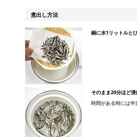
煮出し方法
鍋に水1リットルと
そのまま20分ほど
時間がある時には半