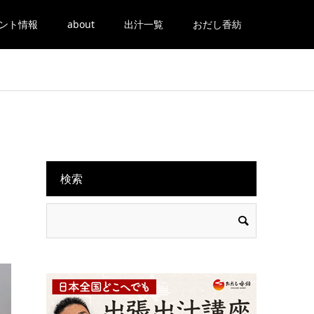
ント情報
about
出汁一覧
おだし香紡
検索