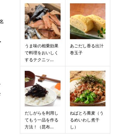
名
ご
うま味の相乗効果
あごだし香る出汁
で料理をおいしく
巻玉子
するテクニッ...
い
お
だしがらを利用し
ねばとろ蕎麦（う
てもう一品を作る
るめいわし煮干
方法！（昆布...
し）