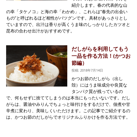
紹介します。春の代表的な山
の幸「タケノコ」と海の幸「わかめ」、これらは“春先の出会い
もの”と呼ばれるほど相性がバツグンです。具材があっさりとし
ていますので、出汁は香りが高くうま味のしっかりしたカツオと
昆布の合わせ出汁がおすすめです。
だしがらを利用してもう
一品を作る方法！(かつお
節編）
投稿: 2018年7月14日
かつお節のだしがら（出し
殻）にはうま味成分や良質な
タンパク質が残っているの
で、何もせずに捨ててしまうのは本当にもったいないです。だし
がらは、醤油やみりんでちょっと味付けをするだけで、佃煮や甘
辛煮に変わり、美味しくいただけます。この記事でご紹介するの
は、かつお節のだしがらでオリジナルふりかけを作る方法です。