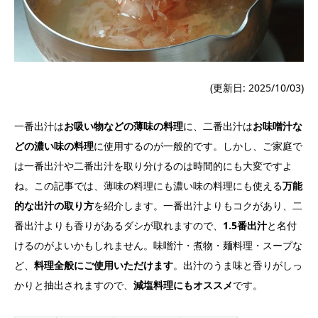
(更新日: 2025/10/03)
一番出汁は
お吸い物などの薄味の料理
に、二番出汁は
お味噌汁な
どの濃い味の料理
に使用するのが一般的です。しかし、ご家庭で
は一番出汁や二番出汁を取り分けるのは時間的にも大変ですよ
ね。この記事では、薄味の料理にも濃い味の料理にも使える
万能
的な出汁の取り方
を紹介します。一番出汁よりもコクがあり、二
番出汁よりも香りがあるダシが取れますので、
1.5番出汁
と名付
けるのがよいかもしれません。味噌汁・煮物・麺料理・スープな
ど、
料理全般にご使用いただけます
。出汁のうま味と香りがしっ
かりと抽出されますので、
減塩料理にもオススメ
です。