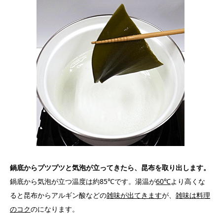
鍋底からプツプツと気泡が立ってきたら、昆布を取り出します。
鍋底から気泡が立つ温度は約85℃です。湯温が
60℃
より高くな
ると昆布からアルギン酸などの
雑味が出てきます
が、
雑味は料理
のコク
のになります。