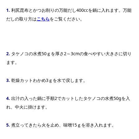
1.
利尻昆布とかつお削りの万能だし400ccを鍋に入れます。万能
だしの取り方は
こち
ら
をご覧ください。
2.
タケノコの水煮50ｇを厚さ2～3cmの食べやすい大きさに切り
ます。
3.
乾燥カットわかめ3ｇを水で戻します。
4.
出汁の入った鍋に手順2でカットしたタケノコの水煮50gを入
れ、中火に掛けます。
5.
煮立ってきたら火を止め、味噌15ｇを溶き入れます。