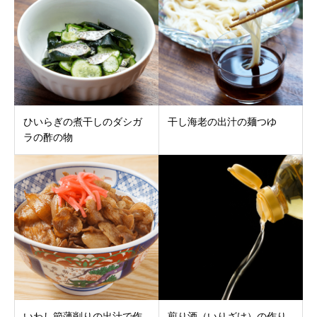
ひいらぎの煮干しのダシガ
干し海老の出汁の麺つゆ
ラの酢の物
いわし節薄削りの出汁で作
煎り酒（いりざけ）の作り