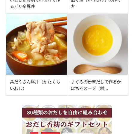
るピリ辛豚丼
方
具だくさん豚汁（かたくち
まぐろの粉末だしで作るか
いわし）
ぼちゃスープ（離...