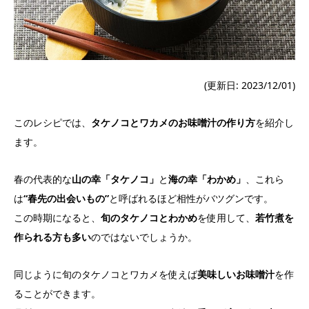
(更新日: 2023/12/01)
このレシピでは、
タケノコとワカメのお味噌汁の作り方
を紹介し
ます。
春の代表的な
山の幸「タケノコ」
と
海の幸「わかめ」
、これら
は
“春先の出会いもの”
と呼ばれるほど相性がバツグンです。
この時期になると、
旬のタケノコとわかめ
を使用して、
若竹煮を
作られる方も多い
のではないでしょうか。
同じように旬のタケノコとワカメを使えば
美味しいお味噌汁
を作
ることができます。