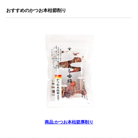
おすすめのかつお本枯節削り
商品:かつお本枯節厚削り