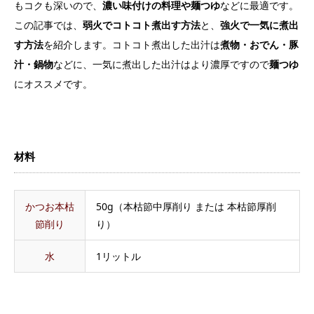
もコクも深いので、
濃い味付けの料理や麺つゆ
などに最適です。
この記事では、
弱火でコトコト煮出す方法
と、
強火で一気に煮出
す方法
を紹介します。コトコト煮出した出汁は
煮物・おでん・豚
汁・鍋物
などに、一気に煮出した出汁はより濃厚ですので
麺つゆ
にオススメです。
材料
かつお本枯
50g（本枯節中厚削り または 本枯節厚削
節削り
り）
水
1リットル