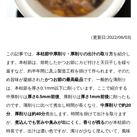
（更新日:2022/06/03)
この記事では、
本枯節中厚削り・厚削りの出汁の取り方
を紹介し
ます。本枯節は、焙乾したかつお節にカビ付けと天日干しを繰り
返すなど、約半年間に及ぶ製造工程を掛けて作られます。そのた
め旨味が凝縮された
かつお節の最高級品
です。一般的な薄削り
は、本枯節を厚さ0.1mm以下に削っています。ここで紹介する
中厚削りは
厚さ0.5mm前後
、厚削りは
厚さ1mm前後
に削ったも
のです。薄削りに比べて煮出し時間が長くなり、
中厚削りで約20
分
、
厚削りは約40分
煮出します。時間を掛けて出汁を取ります
が、
煮込んでも苦みや臭みが出にくく、香りが残る
のが本枯節の
特長です。出汁は濃い色ですが、濁りが少なく澄んでいて、風味