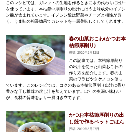
このレシピでは、ガレットの生地を作るときに水の代わりに出汁
を使っています。本枯節中厚削りの出汁にはうま味成分のイノシ
ン酸が含まれています。イノシン酸は野菜やチーズと相性が良
く、うま味の相乗効果でガレットを一層美味しくしてくれます。
春の山菜おこわ(かつお本
枯節厚削り)
投稿: 2020年5月12日
この記事では、本枯節厚削り
の出汁を使った山菜おこわの
作り方を紹介します。春の山
菜のワラビやタケノコを使っ
ています。このレシピでは、コクのある本枯節厚削り出汁に香り
豊かな干し椎茸の戻し汁を加えています。出汁の奥深い味わい
が、食材の旨味をより一層引き立てます。
かつお本枯節厚削りの出
し殻で作るペットごはん
投稿: 2019年8月27日