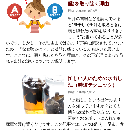
臓)を取り除く理由
投稿: 2018年10月6日
出汁の書籍などを読んでいる
と”煮干しで出汁を取るときは
頭と腹わた(内蔵)を取り除きま
しょう”と書いてあることが多
いです。しかし、その理由まではあまり丁寧に解説されていない
ため、「なぜ取るの？」と疑問に感じている方も多いと思いま
す。ここでは、頭と腹わたを取る理由と、その下処理によって取
れる出汁の違いについてご説明します。
忙しい人のための水出し
法（時短テクニック）
投稿: 2018年7月12日
「水出し」という出汁の取り
方を知っていますか？とても
簡単な出汁の取り方で、だし
素材と水をポットに入れて冷
蔵庫で浸け置くだけです。この記事では、かつお削り、昆布、煮