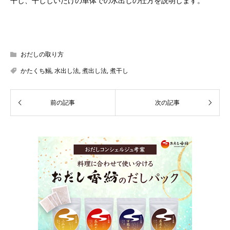
干し、干ししいたけの単体での水出しの仕方を説明します。
おだしの取り方
かたくち鰯
,
水出し法
,
煮出し法
,
煮干し