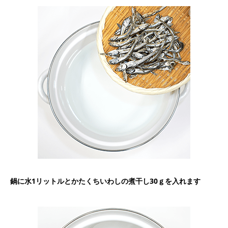
鍋に水1リットルとかたくちいわしの煮干し30ｇを入れます