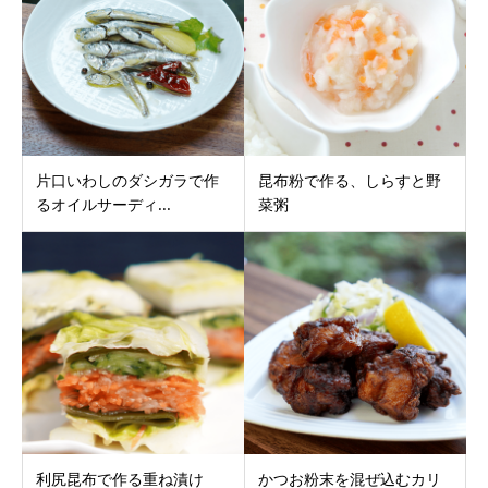
片口いわしのダシガラで作
昆布粉で作る、しらすと野
るオイルサーディ...
菜粥
利尻昆布で作る重ね漬け
かつお粉末を混ぜ込むカリ