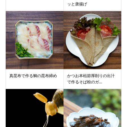
ッと唐揚げ
真昆布で作る鯛の昆布締め
かつお本枯節厚削りの出汁
で作るそば粉のガ...