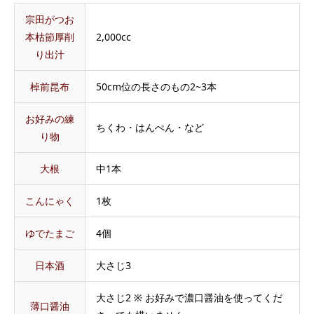
宗田がつお
本枯節厚削
2,000cc
り出汁
棹前昆布
50cm位の長さのもの2~3本
お好みの練
ちくわ・はんぺん・など
り物
大根
中1本
こんにゃく
1枚
ゆでたまご
4個
日本酒
大さじ3
大さじ2 ※ お好みで濃口醤油を使ってくだ
薄口醤油