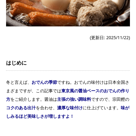
(更新日: 2025/11/22)
はじめに
冬と言えば、
おでんの季節
ですね。おでんの味付けは日本全国さ
まざまですが、この記事では
東京風の醤油ベースのおでんの作り
方
をご紹介します。醤油は
主張の強い調味料
ですので、宗田鰹の
コクのある出汁
を合わせ、
濃厚な味付け
に仕上げています。
味が
しみるほど美味しさが増しますよ！