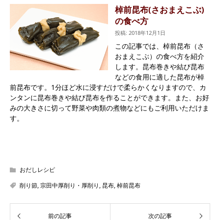
棹前昆布(さおまえこぶ)
の食べ方
投稿: 2018年12月1日
この記事では、棹前昆布（さ
おまえこぶ）の食べ方を紹介
します。昆布巻きや結び昆布
などの食用に適した昆布が棹
前昆布です。1分ほど水に浸すだけで柔らかくなりますので、カ
ンタンに昆布巻きや結び昆布を作ることができます。また、お好
みの大きさに切って野菜や肉類の煮物などにもご利用いただけま
す。
おだしレシピ
削り節
,
宗田中厚削り・厚削り
,
昆布
,
棹前昆布