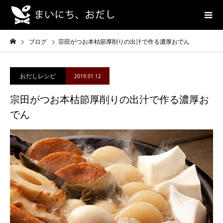
ブログ
宗田がつお本枯節厚削りの出汁で作る濃厚おでん
おだしレシピ
2019.01.12
宗田がつお本枯節厚削りの出汁で作る濃厚お
でん