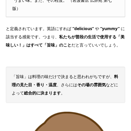
“うまい味。また、その程度。”（岩波書店 広辞苑 第七
版）
と定義されています。英語にすれば
”delicious”
や
”yummy”
に
該当する感覚です。つまり、
私たちが普段の生活で使用する「美
味しい！」はすべて「旨味」のこと
だと言っていいでしょう。
「旨味」は料理の味だけで決まると思われがちですが、
料
理の見た目・香り・温度
、さらには
その場の雰囲気
などに
よって
総合的に決まります
。