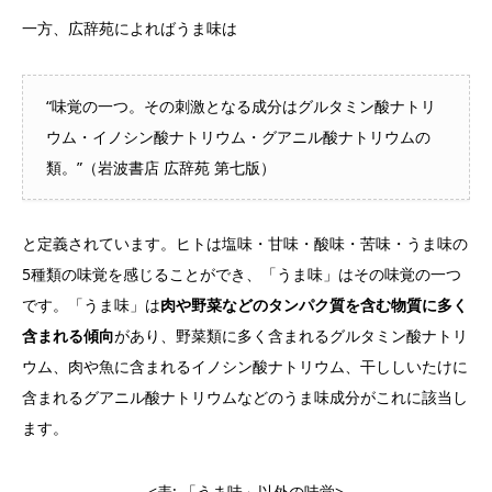
一方、広辞苑によればうま味は
“味覚の一つ。その刺激となる成分はグルタミン酸ナトリ
ウム・イノシン酸ナトリウム・グアニル酸ナトリウムの
類。”（岩波書店 広辞苑 第七版）
と定義されています。ヒトは塩味・甘味・酸味・苦味・うま味の
5種類の味覚を感じることができ、「うま味」はその味覚の一つ
です。「うま味」は
肉や野菜などのタンパク質を含む物質に多く
含まれる傾向
があり、野菜類に多く含まれるグルタミン酸ナトリ
ウム、肉や魚に含まれるイノシン酸ナトリウム、干ししいたけに
含まれるグアニル酸ナトリウムなどのうま味成分がこれに該当し
ます。
<表: 「うま味」以外の味覚>