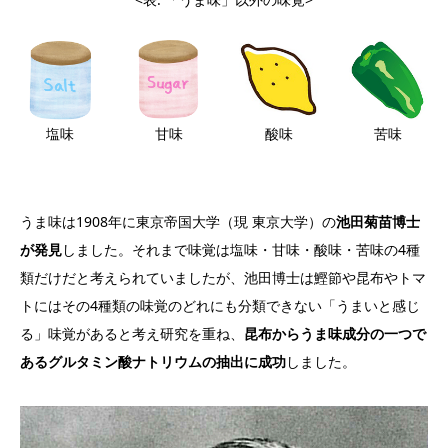
塩味
甘味
酸味
苦味
うま味は1908年に東京帝国大学（現 東京大学）の
池田菊苗博士
が発見
しました。それまで味覚は塩味・甘味・酸味・苦味の4種
類だけだと考えられていましたが、池田博士は鰹節や昆布やトマ
トにはその4種類の味覚のどれにも分類できない「うまいと感じ
る」味覚があると考え研究を重ね、
昆布からうま味成分の一つで
あるグルタミン酸ナトリウムの抽出に成功
しました。