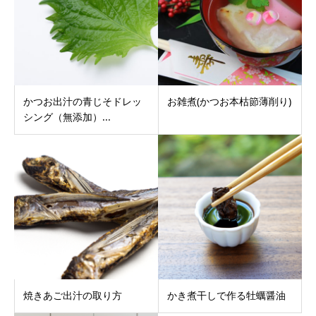
かつお出汁の青じそドレッ
お雑煮(かつお本枯節薄削り)
シング（無添加）...
焼きあご出汁の取り方
かき煮干しで作る牡蠣醤油