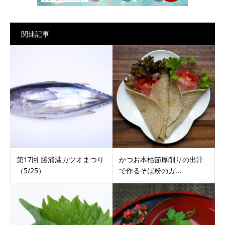
関連記事
第17回 勝浦港カツオまつり
かつお本枯節厚削りの出汁
（5/25）
で作るそば粉のガ...