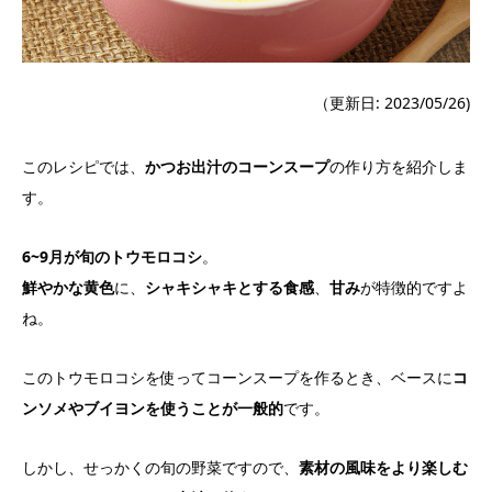
（更新日: 2023/05/26)
このレシピでは、
かつお出汁のコーンスープ
の作り方を紹介しま
す。
6~9
月が旬のトウモロコシ
。
鮮やかな黄色
に、
シャキシャキとする食感
、
甘み
が特徴的ですよ
ね。
このトウモロコシを使ってコーンスープを作るとき、ベースに
コ
ンソメやブイヨンを使うことが一般的
です。
しかし、せっかくの旬の野菜ですので、
素材の風味をより楽しむ