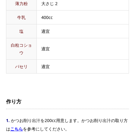
薄力粉
大さじ 2
牛乳
400cc
塩
適宜
白粒コショ
適宜
ウ
パセリ
適宜
作り方
1.
かつお削り出汁を200cc用意します。
かつお削り出汁の取り方
は
こちら
を参考にしてください。