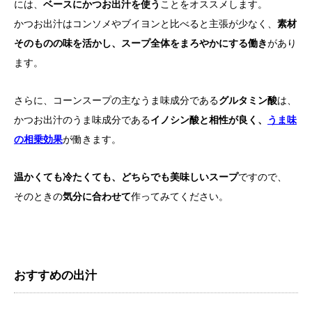
には、
ベースにかつお出汁を使う
ことをオススメします。
かつお出汁はコンソメやブイヨンと比べると主張が少なく、
素材
そのものの味を活かし、スープ全体をまろやかにする働き
があり
ます。
さらに、コーンスープの主なうま味成分である
グルタミン酸
は、
かつお出汁のうま味成分である
イノシン酸と相性が良く、
うま味
の相乗効果
が働きます。
温かくても冷たくても、どちらでも美味しいスープ
ですので、
そのときの
気分に合わせて
作ってみてください。
おすすめの出汁