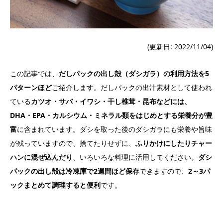
(更新日: 2022/11/04)
この記事では、
だしパックの出し殻（ダシガラ）の利用方法を5
パターンほど
ご紹介します。だしパックの出汁素材として使われ
ている
カツオ・サバ・イワシ・干し椎茸・昆布などには、
DHA・EPA・カルシウム・ミネラル類をはじめとする栄養分が豊
富
に含まれています。ダシを取った後のダシガラにも栄養や旨味
が残っていますので、捨てたりせずに、
ふりかけにしたりチャー
ハンに混ぜ込んだり
、いろいろな料理に活用してください。
ダシ
パックの出し殻は冷凍庫で2週間ほど保存
できますので、
2～3パ
ックまとめて調理すると便利
です。