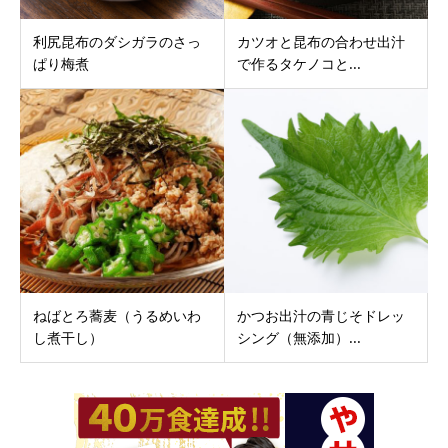
利尻昆布のダシガラのさっ
カツオと昆布の合わせ出汁
ぱり梅煮
で作るタケノコと...
ねばとろ蕎麦（うるめいわ
かつお出汁の青じそドレッ
し煮干し）
シング（無添加）...