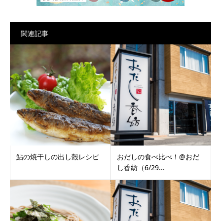
関連記事
鮎の焼干しの出し殻レシピ
おだしの食べ比べ！@おだ
し香紡（6/29...