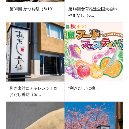
第30回 かつお祭（5/19）
第14回食育推進全国大会in
やまなし（6...
利き出汁にチャレンジ！@
“利きだし”に挑...
おだし香紡（5/...