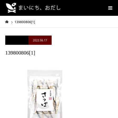
139800806[1]
2022.06.17
139800806[1]