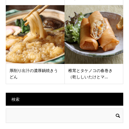
厚削り出汁の濃厚鍋焼きう
椎茸とタケノコの春巻き
どん
（乾ししいたけとマ...
検索