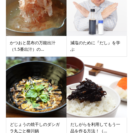
かつおと昆布の万能出汁
減塩のために『だし』を学
（1.5番出汁）の...
ぶ
どじょうの焼干しのダシガ
だしがらを利用してもう一
ラ丸ごと柳川鍋
品を作る方法！（...