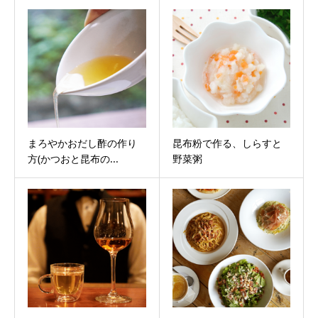
まろやかおだし酢の作り
昆布粉で作る、しらすと
方(かつおと昆布の...
野菜粥