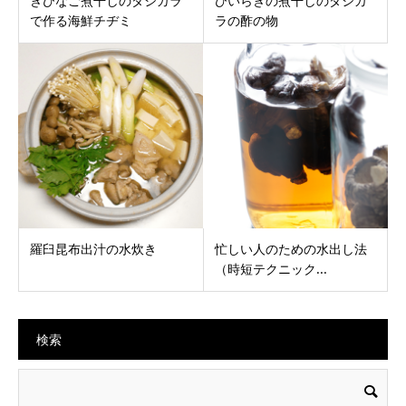
きびなご煮干しのダシガラ
ひいらぎの煮干しのダシガ
で作る海鮮チヂミ
ラの酢の物
羅臼昆布出汁の水炊き
忙しい人のための水出し法
（時短テクニック...
検索