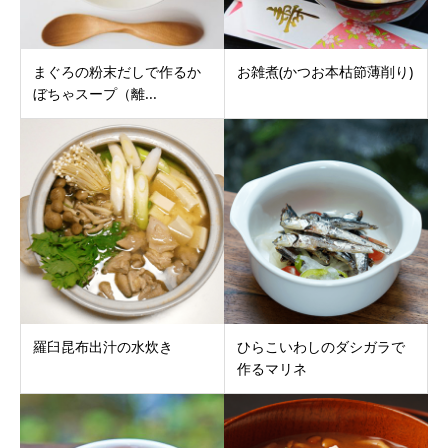
まぐろの粉末だしで作るか
お雑煮(かつお本枯節薄削り)
ぼちゃスープ（離...
羅臼昆布出汁の水炊き
ひらこいわしのダシガラで
作るマリネ