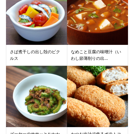
さば煮干しの出し殻のピク
なめこと豆腐の味噌汁（い
ルス
わし節薄削りの出...
ゴーヤーのササッとおかか
かつお出汁で作るポテトコ