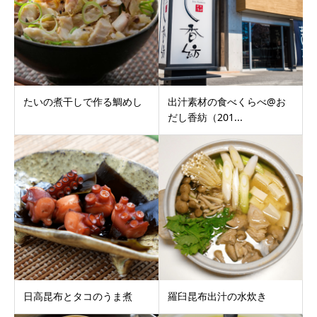
たいの煮干しで作る鯛めし
出汁素材の食べくらべ@お
だし香紡（201...
日高昆布とタコのうま煮
羅臼昆布出汁の水炊き