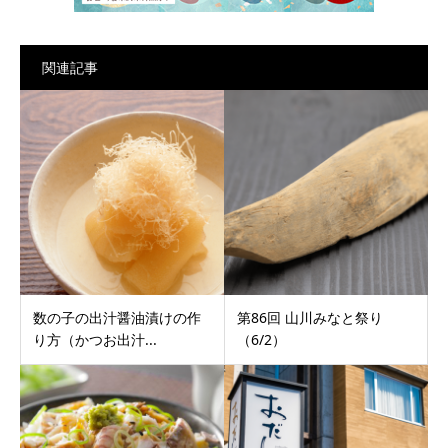
関連記事
数の子の出汁醤油漬けの作
第86回 山川みなと祭り
り方（かつお出汁...
（6/2）