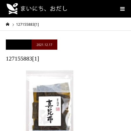
127155883[1]
2021.12.17
127155883[1]