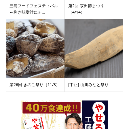
三島フードフェスティバル
第2回 宗田節まつり
～利き味噌汁にチ...
（4/14）
第26回 きのこ祭り（11/3）
[中止] 山川みなと祭り