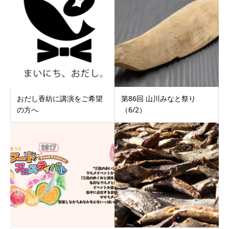
おだし香紡に講演をご希望
第86回 山川みなと祭り
の方へ
（6/2）