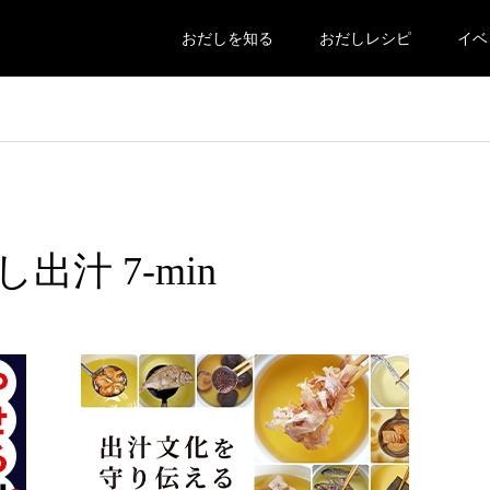
おだしを知る
おだしレシピ
イベ
出汁 7-min