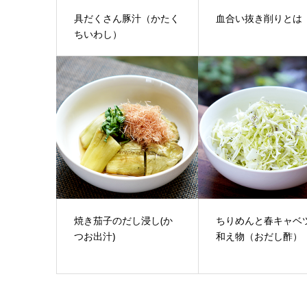
具だくさん豚汁（かたく
血合い抜き削りとは
ちいわし）
焼き茄子のだし浸し(か
ちりめんと春キャベ
つお出汁)
和え物（おだし酢）