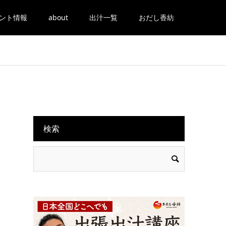
ント情報
about
出汁一覧
おだし香紡
検索