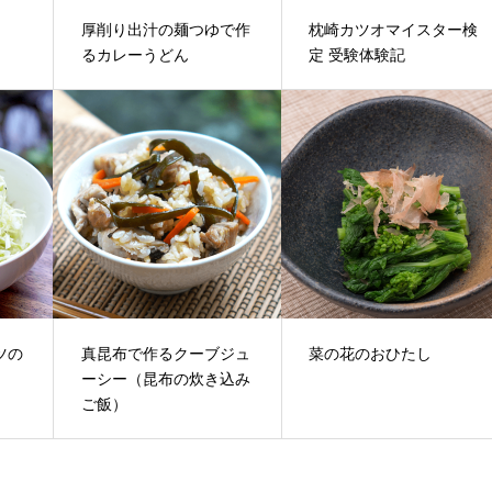
厚削り出汁の麺つゆで作
枕崎カツオマイスター検
るカレーうどん
定 受験体験記
ツの
真昆布で作るクーブジュ
菜の花のおひたし
ーシー（昆布の炊き込み
ご飯）