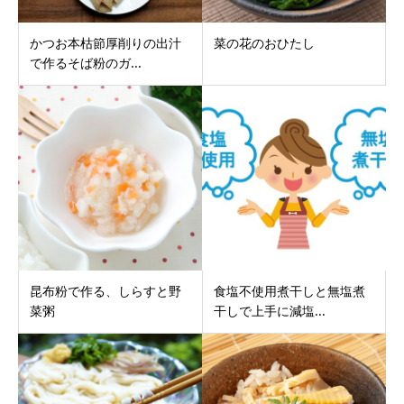
かつお本枯節厚削りの出汁
菜の花のおひたし
で作るそば粉のガ...
昆布粉で作る、しらすと野
食塩不使用煮干しと無塩煮
菜粥
干しで上手に減塩...