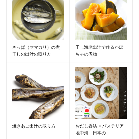
さっぱ（ママカリ）の煮
干し海老出汁で作るかぼ
干しの出汁の取り方
ちゃの煮物
焼きあご出汁の取り方
おだし香紡 × パステリア
地中海 日本の...