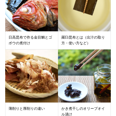
日高昆布で作る金目鯛とゴ
羅臼昆布とは（出汁の取り
ボウの煮付け
方・使い方など）
薄削りと厚削りの違い
かき煮干しのオリーブオイ
ル漬け