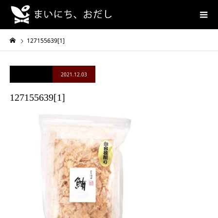
127155639[1]
2021.12.03
127155639[1]