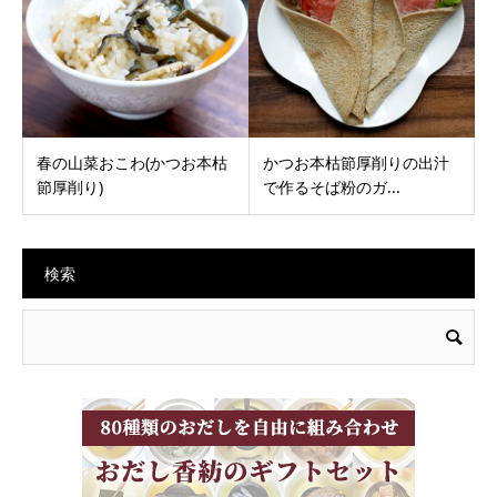
春の山菜おこわ(かつお本枯
かつお本枯節厚削りの出汁
節厚削り)
で作るそば粉のガ...
検索