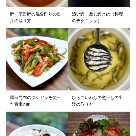
鰹・宗田鰹の混合削りの出
追い鰹・差し鰹とは（料理
汁の取り方
のテクニック）
羅臼昆布のダシガラを使っ
ひらこいわしの煮干しの出
た青椒肉絲
汁の取り方