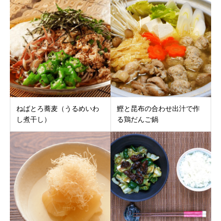
ねばとろ蕎麦（うるめいわ
鰹と昆布の合わせ出汁で作
し煮干し）
る鶏だんご鍋