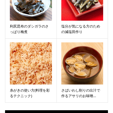
利尻昆布のダシガラのさ
塩分が気になる方のため
っぱり梅煮
の減塩田作り
糸がきの使い方(料理を彩
さばいわし削りの出汁で
るテクニック)
作るアサリのお味噌...