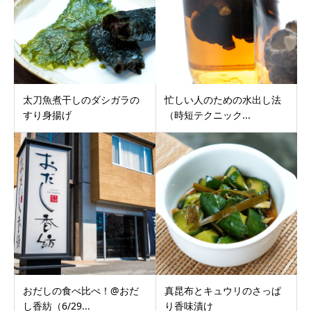
太刀魚煮干しのダシガラの
忙しい人のための水出し法
すり身揚げ
（時短テクニック...
おだしの食べ比べ！@おだ
真昆布とキュウリのさっぱ
し香紡（6/29...
り香味漬け