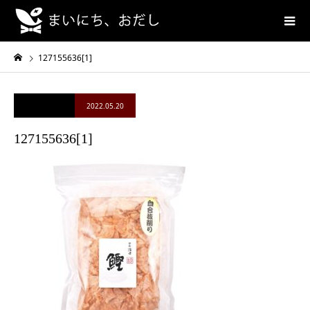
127155636[1]
2022.05.20
127155636[1]