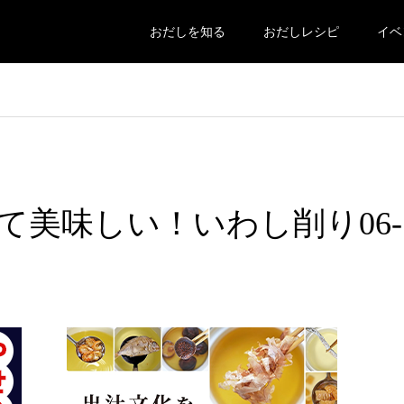
おだしを知る
おだしレシピ
イベ
て美味しい！いわし削り06-