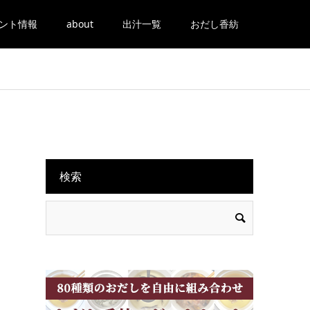
ント情報
about
出汁一覧
おだし香紡
検索