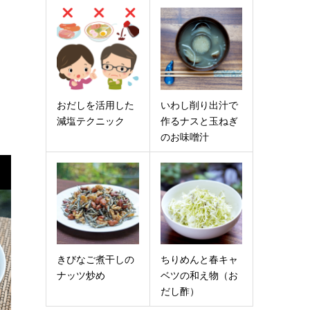
おだしを活用した
いわし削り出汁で
減塩テクニック
作るナスと玉ねぎ
のお味噌汁
きびなご煮干しの
ちりめんと春キャ
ナッツ炒め
ベツの和え物（お
だし酢）