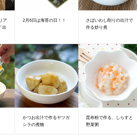
リア
2月6日は海苔の日！！
さばいわし削りの出汁で
「出
作る炒り煮
かつお出汁で作るヤツガ
昆布粉で作る、しらすと
シラの煮物
野菜粥