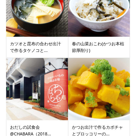
カツオと昆布の合わせ出汁
春の山菜おこわ(かつお本枯
で作るタケノコと...
節厚削り)
おだしの試食会
かつお出汁で作るカボチャ
@CHABARA（2018...
とブロッコリーの...