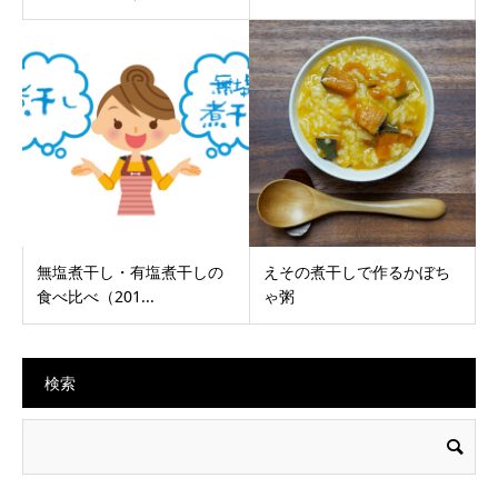
無塩煮干し・有塩煮干しの
えその煮干しで作るかぼち
食べ比べ（201...
ゃ粥
検索