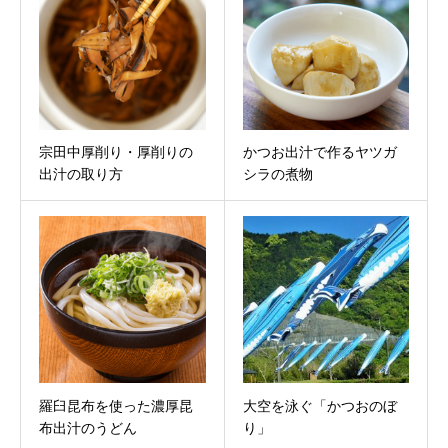
宗田中厚削り・厚削りの
かつお出汁で作るヤツガ
出汁の取り方
シラの煮物
羅臼昆布を使った濃厚昆
大空を泳ぐ「かつおのぼ
布出汁のうどん
り」