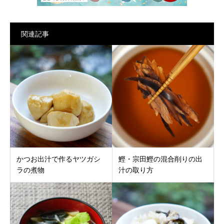
関連記事
かつお出汁で作るヤツガシ
鰹・宗田鰹の混合削りの出
ラの煮物
汁の取り方