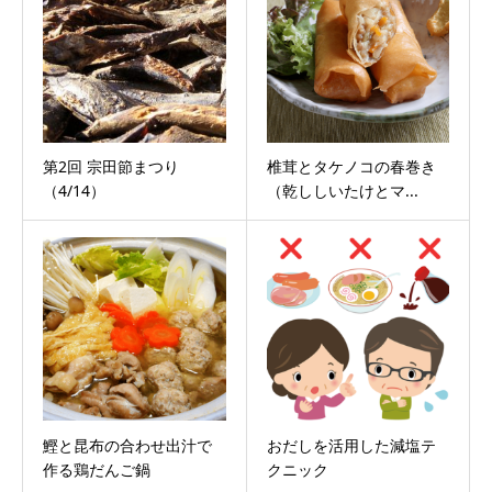
第2回 宗田節まつり
椎茸とタケノコの春巻き
（4/14）
（乾ししいたけとマ...
鰹と昆布の合わせ出汁で
おだしを活用した減塩テ
作る鶏だんご鍋
クニック