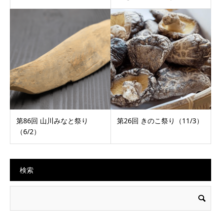
第86回 山川みなと祭り
第26回 きのこ祭り（11/3）
（6/2）
検索