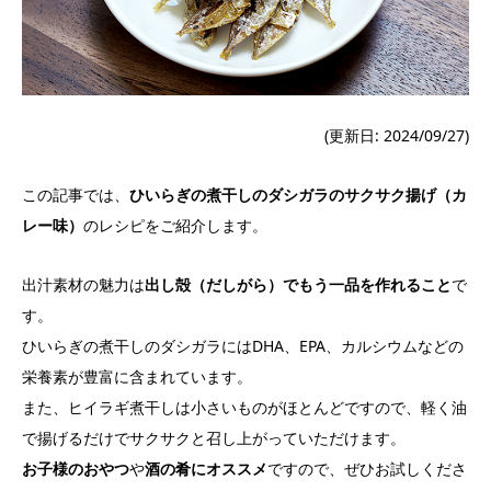
(更新日: 2024/09/27)
この記事では、
ひいらぎの煮干しのダシガラのサクサク揚げ（カ
レー味）
のレシピをご紹介します。
出汁素材の魅力は
出し殻（だしがら）でもう一品を作れること
で
す。
ひいらぎの煮干しのダシガラにはDHA、EPA、カルシウムなどの
栄養素が豊富に含まれています。
また、ヒイラギ煮干しは小さいものがほとんどですので、軽く油
で揚げるだけでサクサクと召し上がっていただけます。
お子様のおやつ
や
酒の肴にオススメ
ですので、ぜひお試しくださ