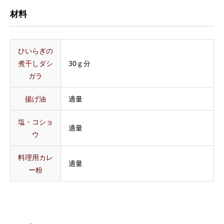
材料
ひいらぎの
煮干しダシ
30ｇ分
ガラ
揚げ油
適量
塩・コショ
適量
ウ
料理用カレ
適量
ー粉