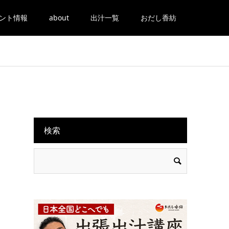
ント情報
about
出汁一覧
おだし香紡
検索