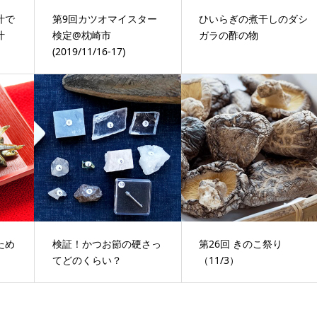
汁で
第9回カツオマイスター
ひいらぎの煮干しのダシ
汁
検定@枕崎市
ガラの酢の物
(2019/11/16-17)
ため
検証！かつお節の硬さっ
第26回 きのこ祭り
てどのくらい？
（11/3）