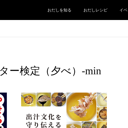
おだしを知る
おだしレシピ
イベ
ー検定（夕べ）-min