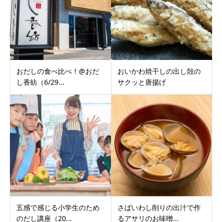
おだしの食べ比べ！@おだ
おいかわ焼干しの出し殻の
し香紡（6/29...
サクッと唐揚げ
五感で感じる小学生のため
さばいわし削りの出汁で作
のだし講座（20...
るアサリのお味噌...