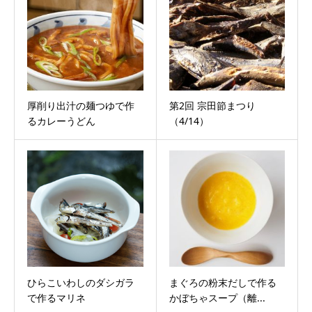
厚削り出汁の麺つゆで作
第2回 宗田節まつり
るカレーうどん
（4/14）
ひらこいわしのダシガラ
まぐろの粉末だしで作る
で作るマリネ
かぼちゃスープ（離...