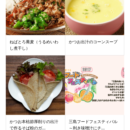
ねばとろ蕎麦（うるめいわ
かつお出汁のコーンスープ
し煮干し）
かつお本枯節厚削りの出汁
三島フードフェスティバル
で作るそば粉のガ...
～利き味噌汁にチ...