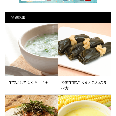
関連記事
昆布だしでつくる七草粥
棹前昆布(さおまえこぶ)の食
べ方