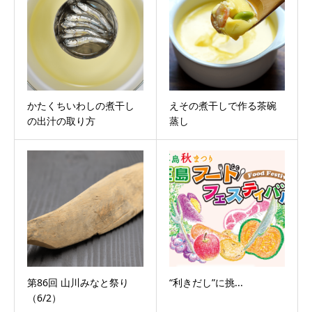
かたくちいわしの煮干し
えその煮干しで作る茶碗
の出汁の取り方
蒸し
第86回 山川みなと祭り
“利きだし”に挑...
（6/2）