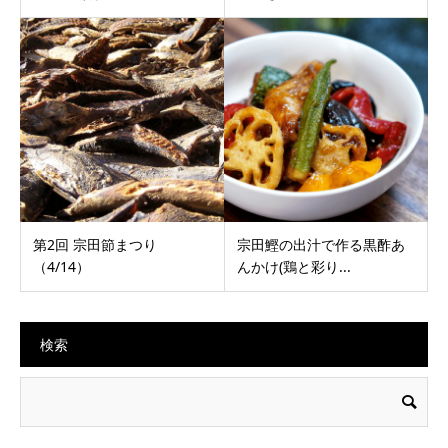
第2回 宗田節まつり
宗田鰹の出汁で作る黒酢あ
（4/14）
んかけ(鶏と彩り...
検索