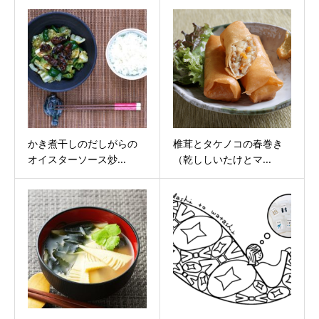
かき煮干しのだしがらの
椎茸とタケノコの春巻き
オイスターソース炒...
（乾ししいたけとマ...