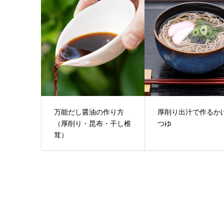
万能だし醤油の作り方
厚削り出汁で作るか
（厚削り・昆布・干し椎
つゆ
茸）