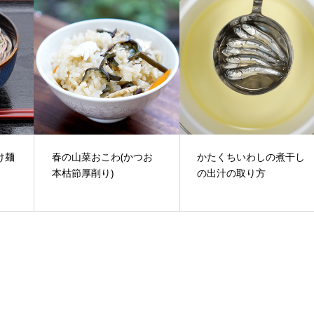
け麺
春の山菜おこわ(かつお
かたくちいわしの煮干し
本枯節厚削り)
の出汁の取り方