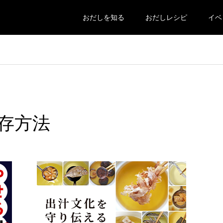
おだしを知る
おだしレシピ
イベ
存方法