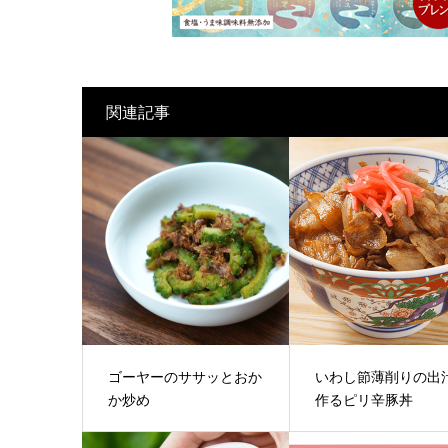
関連記事
ゴーヤーのササッとおか
いわし節薄削りの出
か炒め
作るピリ辛豚丼