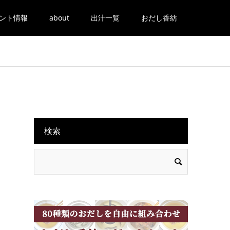
ント情報
about
出汁一覧
おだし香紡
検索