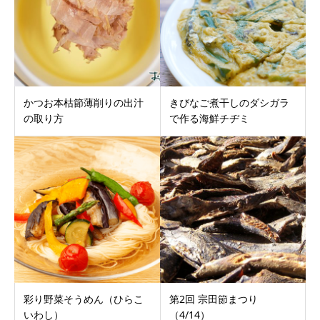
かつお本枯節薄削りの出汁
きびなご煮干しのダシガラ
の取り方
で作る海鮮チヂミ
彩り野菜そうめん（ひらこ
第2回 宗田節まつり
いわし）
（4/14）