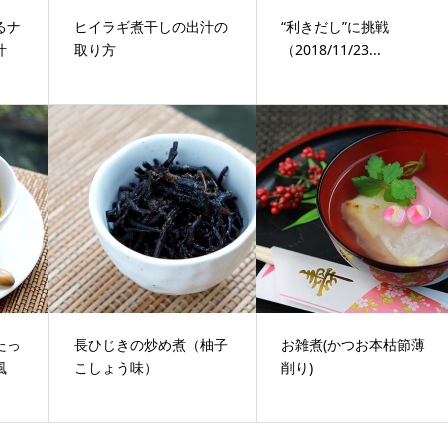
るナ
ヒイラギ煮干しの出汁の
“利きだし”に挑戦
汁
取り方
（2018/11/23...
たっ
長ひじきの炒め煮（柚子
お雑煮(かつお本枯節薄
風
こしょう味）
削り)