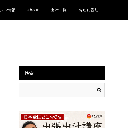
ント情報
about
出汁一覧
おだし香紡
検索