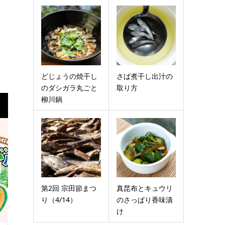
どじょうの焼干し
さば煮干し出汁の
のダシガラ丸ごと
取り方
柳川鍋
第2回 宗田節まつ
真昆布とキュウリ
り（4/14）
のさっぱり香味漬
け