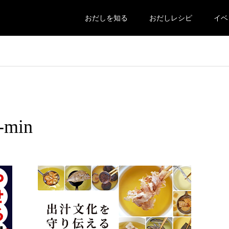
おだしを知る
おだしレシピ
イベ
min