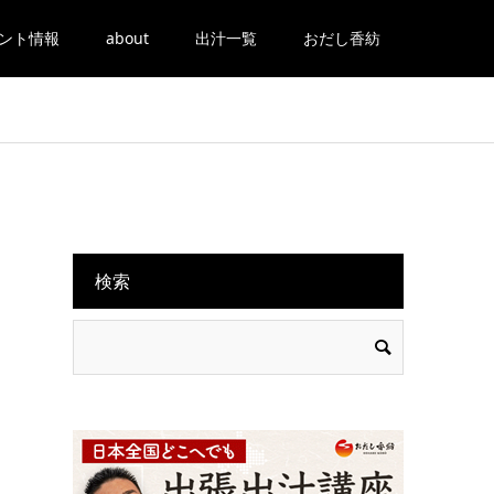
ント情報
about
出汁一覧
おだし香紡
検索