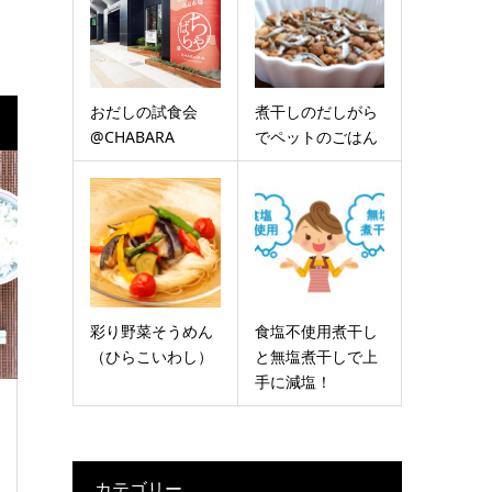
おだしの試食会
煮干しのだしがら
@CHABARA
でペットのごはん
彩り野菜そうめん
食塩不使用煮干し
（ひらこいわし）
と無塩煮干しで上
手に減塩！
カテゴリー