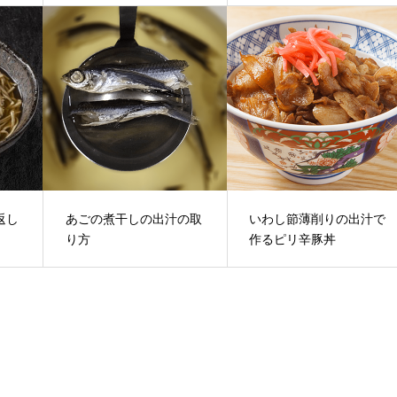
返し
あごの煮干しの出汁の取
いわし節薄削りの出汁で
り方
作るピリ辛豚丼