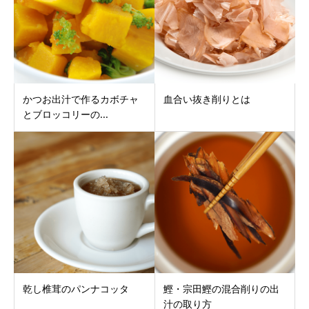
かつお出汁で作るカボチャ
血合い抜き削りとは
とブロッコリーの...
乾し椎茸のパンナコッタ
鰹・宗田鰹の混合削りの出
汁の取り方