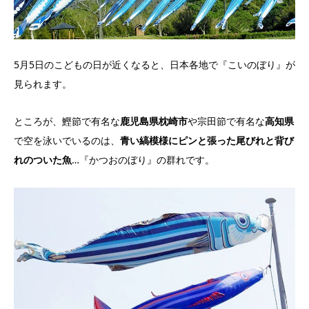
5月5日のこどもの日が近くなると、日本各地で『こいのぼり』が
見られます。
ところが、鰹節で有名な
鹿児島県枕崎市
や宗田節で有名な
高知県
で空を泳いでいるのは、
青い縞模様にピンと張った尾びれと背び
れのついた魚
…『かつおのぼり』の群れです。