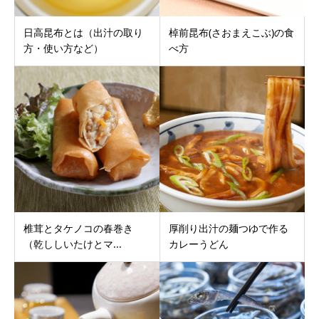
日高昆布とは（出汁の取り
棹前昆布(さおまえこぶ)の食
方・使い方など）
べ方
椎茸とタケノコの春巻き
厚削り出汁の麺つゆで作る
（乾ししいたけとマ...
カレーうどん