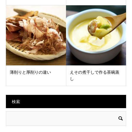
薄削りと厚削りの違い
えその煮干しで作る茶碗蒸
し
検索