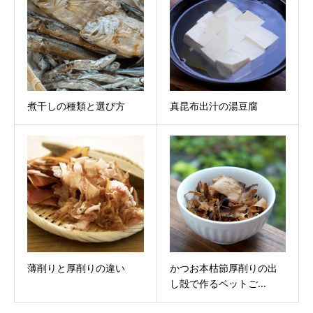
煮干しの種類と選び方
真昆布出汁の湯豆腐
薄削りと厚削りの違い
かつお本枯節厚削りの出
し殻で作るペットご...