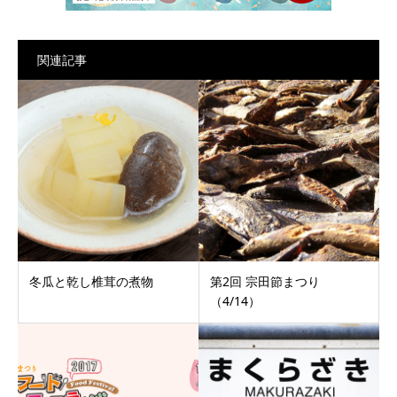
関連記事
冬瓜と乾し椎茸の煮物
第2回 宗田節まつり
（4/14）