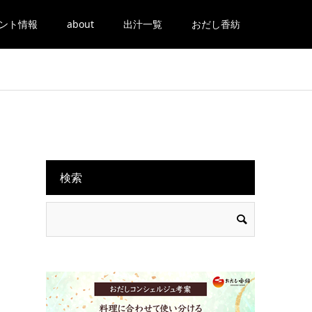
ント情報
about
出汁一覧
おだし香紡
検索