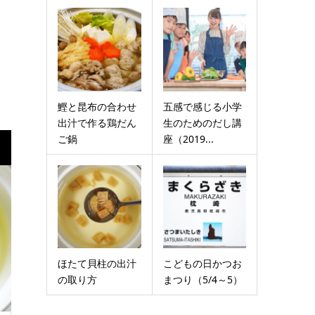
鰹と昆布の合わせ
五感で感じる小学
出汁で作る鶏だん
生のためのだし講
ご鍋
座（2019...
ほたて貝柱の出汁
こどもの日かつお
の取り方
まつり（5/4～5）