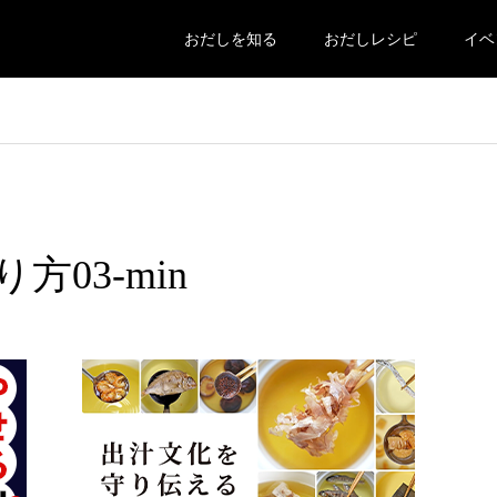
おだしを知る
おだしレシピ
イベ
03-min