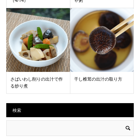
（4/14）
ゃ粥
さばいわし削りの出汁で作
干し椎茸の出汁の取り方
る炒り煮
検索