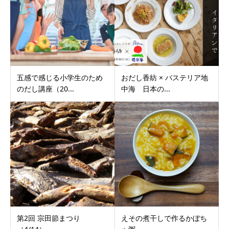
五感で感じる小学生のため
おだし香紡 × パステリア地
のだし講座（20...
中海 日本の...
第2回 宗田節まつり
えその煮干しで作るかぼち