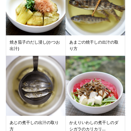
焼き茄子のだし浸し(かつお
あまごの焼干しの出汁の取
出汁)
り方
あじの煮干しの出汁の取り
かえりいわしの煮干しのダ
方
シガラのカリカリ...