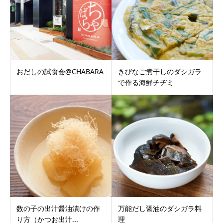
おだしの試食会@CHABARA
きびなご煮干しのダシガラ
で作る海鮮チヂミ
数の子の出汁醤油漬けの作
万能だし醤油のダシガラ料
り方（かつお出汁...
理