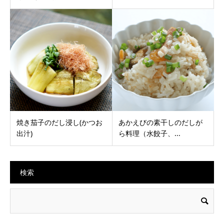
焼き茄子のだし浸し(かつお
あかえびの素干しのだしが
出汁)
ら料理（水餃子、...
検索