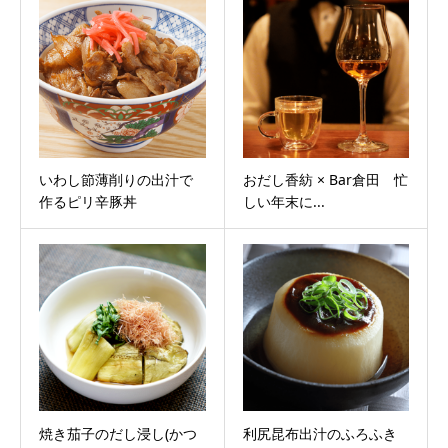
いわし節薄削りの出汁で
おだし香紡 × Bar倉田 忙
作るピリ辛豚丼
しい年末に...
焼き茄子のだし浸し(かつ
利尻昆布出汁のふろふき