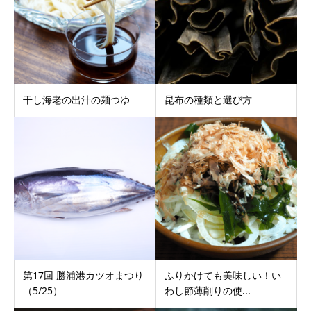
干し海老の出汁の麺つゆ
昆布の種類と選び方
第17回 勝浦港カツオまつり
ふりかけても美味しい！い
（5/25）
わし節薄削りの使...