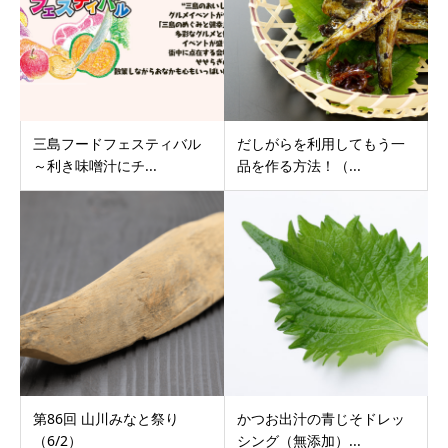
三島フードフェスティバル
だしがらを利用してもう一
～利き味噌汁にチ...
品を作る方法！（...
第86回 山川みなと祭り
かつお出汁の青じそドレッ
（6/2）
シング（無添加）...