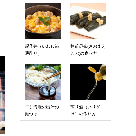
親子丼（いわし節
棹前昆布(さおまえ
薄削り）
こぶ)の食べ方
干し海老の出汁の
煎り酒（いりざ
麺つゆ
け）の作り方