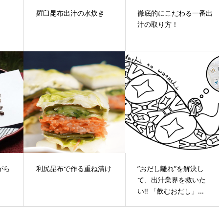
羅臼昆布出汁の水炊き
徹底的にこだわる一番出
汁の取り方！
がら
利尻昆布で作る重ね漬け
”おだし離れ”を解決し
て、出汁業界を救いた
い!! 「飲むおだし」...