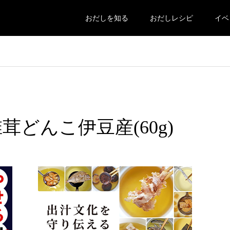
おだしを知る
おだしレシピ
イベ
し椎茸どんこ伊豆産(60g)