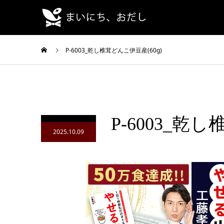
P-6003_乾し椎茸どんこ伊豆産(60g)
P-6003_乾
2025.10.09