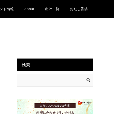
ント情報
about
出汁一覧
おだし香紡
検索